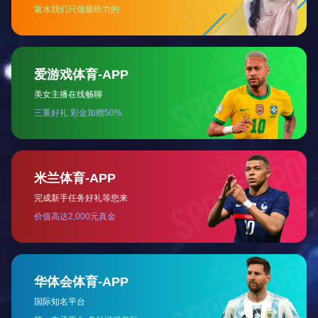
云南污水处理设备
云南污水处理设备-厂家直销
云南污水处理设备
云南咖啡厂污水处理设备
云南污水处理设备
云南地埋式一体化污水处理设