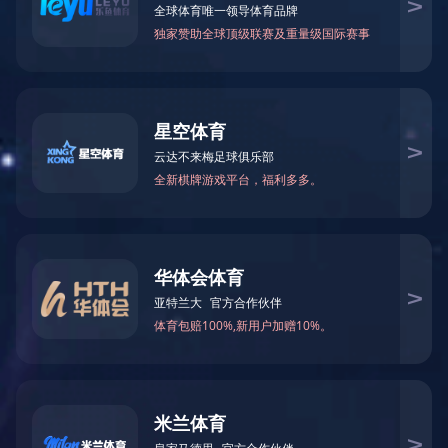
普优特简介
世界杯官网-世界杯（中国）一站式服务官网 ，成立
于2017年，注册资金1000万元，位于云南省昆明市。公司具有
专业的技术团队，一流的技术服务；本着“专业才能创造价值,
为客户解决实质问题”的经营理念，以“用心做水，诚心服务”为
企业宗旨，致力于水处理一站式服务，从前期的现场查勘、可
研报告、环境影响评估，到水处理相关工艺设计、方案编写、