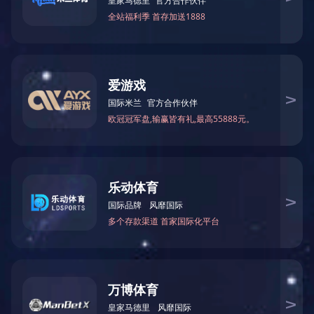
工程实施，以及后续的调试运行，水处理药剂供应，承包运行
服务等。
我们有自己的研发、技术服务团队，安装调试运行团
队。有3000平米的设备制造厂。主要生产一体化污水处理设
备，HECASS高效生物反应设备，shbbr高效生物反应设备，
AAO高效耦合生物反应设备，UASB厌氧塔（uasb厌氧罐），
世界杯官网-世界杯（中国）一站式服务官网 ，芬顿氧化设
备，臭氧消毒设备，臭氧除臭设备，微动力亚洲罐，光伏发电
污水处理设备。广泛运用于医疗污水处理，工业废水处理，生
污水处理设备展示
活污水处理，人文农村建设污水处理。
本公司持有市政公用工程施工总承包三级资质、环保
工程专业承包三级资质、施工劳务资质、安全生产许可证、
云南一体化污水处理设备
地埋式污水处理设备
ISO9001质量管理体系认证、ISO14001环境管理体系认证、
ISO45001职业健康安全管理体系。欢迎来电咨询：
世界杯官网-世界杯（中
UASB厌氧塔（UASB厌氧
18088135763
国）一站式服务官网
反应器）
芬顿氧化设备
微动力亚洲罐（微型一体化
污水处理设备
臭氧消毒设备、臭氧除臭设
乡镇、农村污水处理设备
查看更多
备