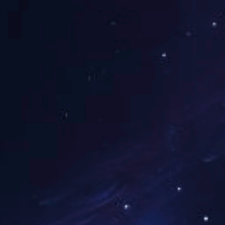
造纸厂、煤矿厂、洗涤厂污水处理
设备
污水处理工程
人工湿地（处理污水及黑臭水处
大型污水处理厂（土建+设备）
理）
污水处理工程设计
污水处理工程安装调试
土建污水处理
环保卫生间
新型移动环保卫生间
净水设备
净水工程