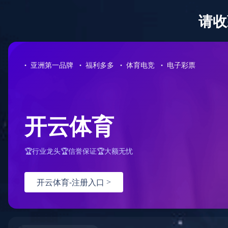
世界杯官网-世界杯（中国）一站式服务官
世界杯官网-世界
普优特简介
污水处理设
杯（中国）一站
普优特动态
联系普优特
式服务官网