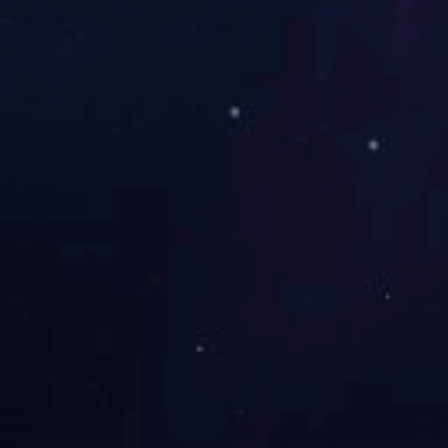
柔性防水套管，刚性防水套管预埋
建筑类预埋件
件
黑臭水体治理
环境影响评估
雨水的收集设备
噪音治理
污水处理设备
云南一体化污水处理设备
地埋式污水处理设备
世界杯官网-世界杯（中国）一站式服
务官网
UASB厌氧塔（UASB厌氧反应器）
芬顿氧化设备
微动力亚洲罐（微型一体化污水处理