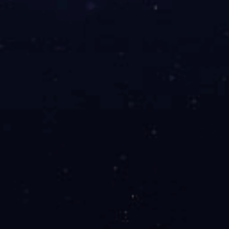
特
|
普优特环保APP
|