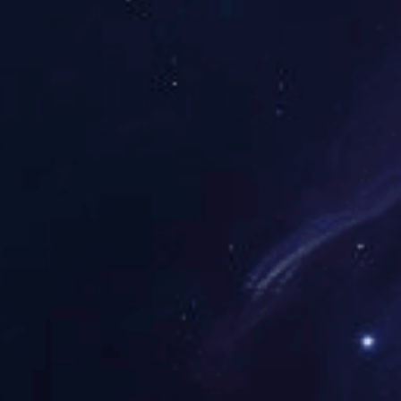
云南一体化污水处理设备
地埋式污水处理设备
世界杯官网-世界杯（中国）一站式
UASB厌氧塔（UASB厌氧反应器）
服务官网
芬顿氧化设备
微动力亚洲罐（微型一体化污水处
臭氧消毒设备、臭氧除臭设备
理设备
乡镇、农村污水处理设备
小区住宅生活污水污水处理设备
医院、医疗污水处理设备
工业废水污水处理设备
收费站、服务区、车站污水处理设
养殖场、屠宰场污水处理设备
备
景区污水处理，农家乐污水处理
食品厂、酒厂污水处理设备