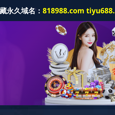
网
备
污水处理工程
环保卫生间
净水设备
水处理