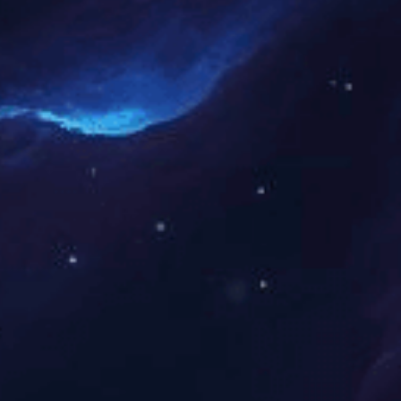
软化水设备
一体化净水设备
除盐水设备
超纯水设备
水处理药剂
普优特菌种
絮凝剂
助凝剂
阻垢剂
低浊添加剂
酸碱清洗剂
相关业务