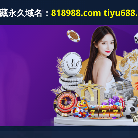
网
备
污水处理工程
环保卫生间
净水设备
水处理