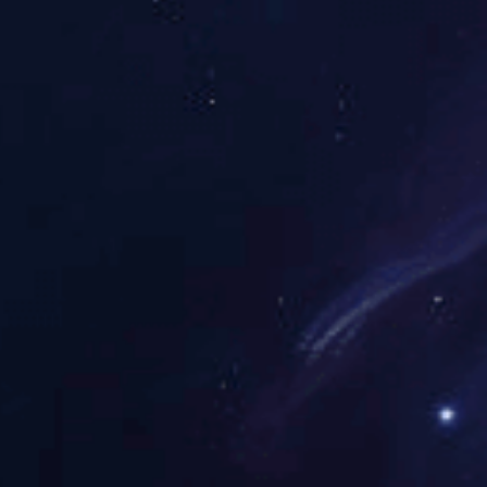
云南一体化污水处理设备
地埋式污水处理设备
世界杯官网-世界杯（中国）一站式
UASB厌氧塔（UASB厌氧反应器）
服务官网
芬顿氧化设备
微动力亚洲罐（微型一体化污水处
臭氧消毒设备、臭氧除臭设备
理设备
乡镇、农村污水处理设备
小区住宅生活污水污水处理设备
医院、医疗污水处理设备
工业废水污水处理设备
收费站、服务区、车站污水处理设
养殖场、屠宰场污水处理设备
备
景区污水处理，农家乐污水处理
食品厂、酒厂污水处理设备