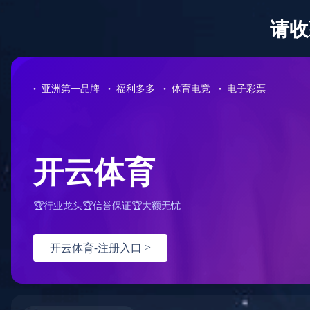
世界杯官网-世界杯（中国）一站式服务官
世界杯官网-世界
普优特简介
污水处理设
杯（中国）一站
普优特动态
联系普优特
式服务官网