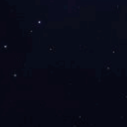
设备
臭氧消毒设备、臭氧除臭设备
乡镇、农村污水处理设备
世界杯官网-世界杯