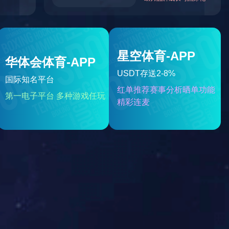
当前位置：：
主页
>
产品
>
水处理药剂
>
阻垢剂
>