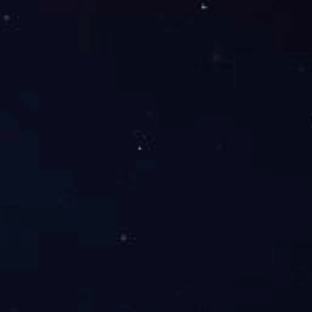
业务
水套管，刚性防水套管预埋件
预埋件
体治理
响评估
手机扫一扫
收集设备
理