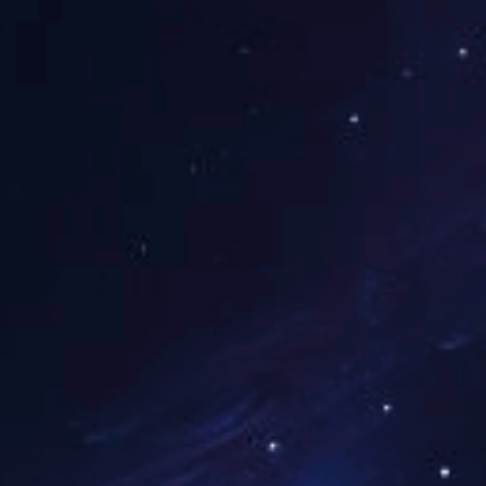
造纸厂、煤矿厂、洗涤厂污水处理
设备
污水处理工程
人工湿地（处理污水及黑臭水处
大型污水处理厂（土建+设备）
理）
污水处理工程设计
污水处理工程安装调试
土建污水处理
环保卫生间
新型移动环保卫生间
净水设备
净水工程