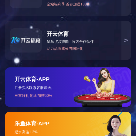
云南一体化污水处理设备
云南污水处理设备
微型农村污水微动力太阳能净化罐
云南农村分散式污水处理设备