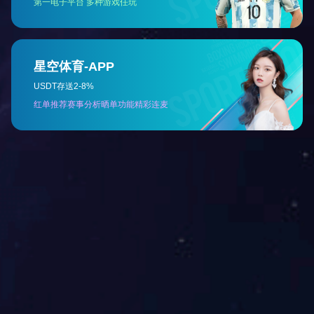
污水处理设备
净水设备
云南一体化污水处理设备
净水工程
地埋式污水处理设备
软化水设备
世界杯官网-世界杯（中国）一站式服
一体化净水设备
务官网
除盐水设备
UASB厌氧塔（UASB厌氧反应器）
超纯水设备
芬顿氧化设备
水处理药剂
微动力亚洲罐（微型一体化污水处理
设备
普优特菌种
臭氧消毒设备、臭氧除臭设备
絮凝剂
乡镇、农村污水处理设备
助凝剂
阻垢剂
低浊添加剂
酸碱清洗剂
更多药剂请电话咨询
相关业务
柔性防水套管，刚性防水套管预埋件