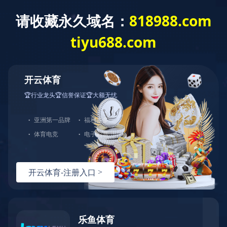
世界杯官网-世界杯（中国）一站式服务官
网
普优特简介
产品
成功案例
普优特动态
联系普优特
普优特环保APP
污水处理设备
污水处理工程
环保卫生间
净水设备
水处理药剂
相关业务