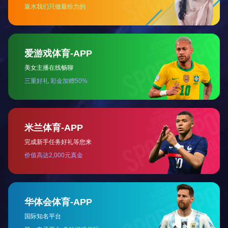
微动力或无动力微型一体化污水处理设
1m³-5m³民宿小型一体化污水处理设备
备
高效生物填料污水处理设备100方
世界杯官网-世界杯（中国）一站式服务官网
上一页
1
2
3
4
5
6
7
下一页
末页