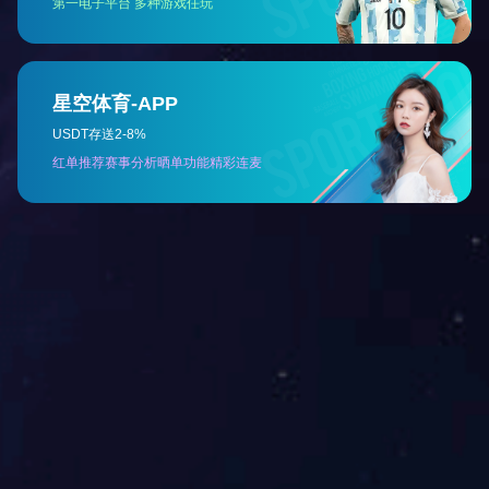
污水处理设备
净水设备
云南一体化污水处理设备
净水工程
地埋式污水处理设备
软化水设备
世界杯官网-世界杯（中国）一站式服
一体化净水设备
务官网
除盐水设备
UASB厌氧塔（UASB厌氧反应器）
超纯水设备
芬顿氧化设备
水处理药剂
微动力亚洲罐（微型一体化污水处理
设备
普优特菌种
臭氧消毒设备、臭氧除臭设备
絮凝剂
乡镇、农村污水处理设备
助凝剂
阻垢剂
低浊添加剂
酸碱清洗剂
更多药剂请电话咨询
相关业务
柔性防水套管，刚性防水套管预埋件