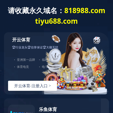
世界杯官网-世界杯（中国）一站式服务官
网
普优特简介
产品
成功案例
普优特动态
联系普优特
普优特环保APP
污水处理设备
污水处理工程
环保卫生间
净水设备
水处理药剂
相关业务