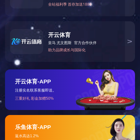
乡镇污水处理设备农村污水处理设备
农村生活污水一体化污水处理设备
芬顿设备芬顿氧化塔
UASB厌氧塔