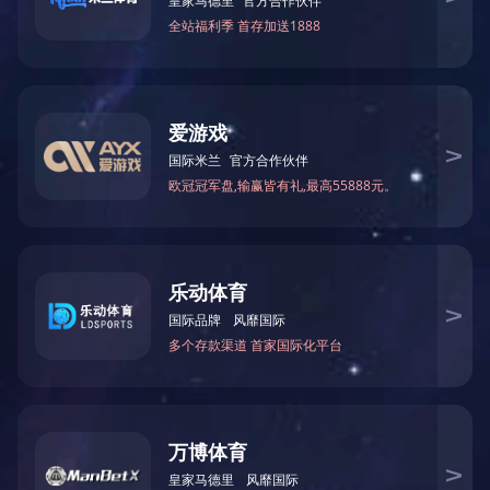
除臭设备
设备
小区住宅生活污水污
医院、医疗污水处理
水处理设备
设备
工业废水污水处理设
收费站、服务区、车
备
站污水处理设备
养殖场、屠宰场污水
景区污水处理，农家
处理设备
乐污水处理
食品厂、酒厂污水处
造纸厂、煤矿厂、洗
理设备
涤厂污水处理设备
UASB厌氧反应器
UASB厌氧塔（厌氧反应器）