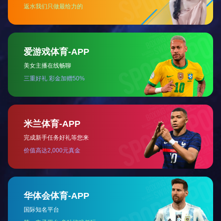
304不锈钢医院废水污水处理设备
屠宰厂污水处理设备
卫生院一体化污水处理设备
医院污水处理设备
世界杯官网-世界杯（中国）一站式服务官网
上一页
1
2
3
4
5
6
7
下一页
末页